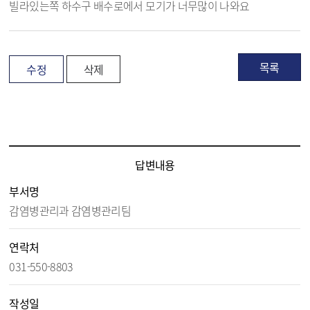
빌라있는쪽 하수구 배수로에서 모기가 너무많이 나와요
목록
수정
삭제
모기서식지 신고센터 답변 내용보기 - 제목, 담당부서, 담당자, 담당연락처, 내용, 첨부파일 정보 제공
답변내용
부서명
감염병관리과 감염병관리팀
연락처
031-550-8803
작성일