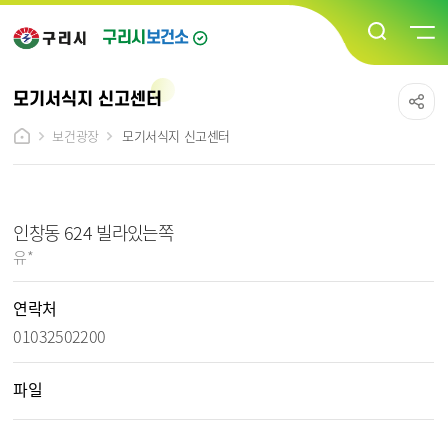
구리시
보건소
모기서식지 신고센터
보건광장
모기서식지 신고센터
모기서식지 신고센터 상세보기 - 제목, 작성자, 연락처, 파일, 내용 정보 제공
인창동 624 빌라있는쪽
작성자 :
유*
연락처
01032502200
파일