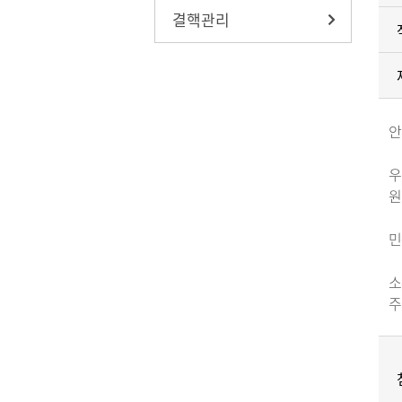
결핵관리
안
우
원
민
소
주