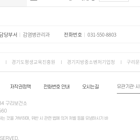
담당부서
감염병관리과
전화번호
031-550-8803
경기도평생교육진흥원
경기지방중소벤처기업청
구리문
유관기관·시
저작권정책
전화번호 안내
오시는길
 84 구리보건소
560
 것을 거부하며, 위반 시 관련 법에 의거 처벌 등을 유념하시기 바
ESERVED.