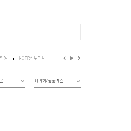
화원
KOTRA 무역투자24
구리시의회
정부24
경기
설
시의회/공공기관