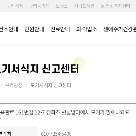
구리시청
구리시의회
보건소
시립도서관
동 행정복지센터
건소안내
민원안내
진료안내
의·약업소
생애주기건강
모기서식지 신고센터
 예방접종
리
리
설치장소
구강관리
보건정책과
국가건강검진 
 성인예방접종
 교육
임산부 등록
건강증진과
신체활동 및 
사업
9 백신 예방접종 안
소년 비만예방관리
임산부 교통비 지원사업
지역보건과
보건광장
모기서식지 신고센터
모바일 헬스케
임신준비·초기 검사 지원
이상 구리시민 대상포
임산부 의료비 지원사업
접종
난임 지원사업
육관로 161번길 12-7 정화조 빗물받이에서 모기가 많이나와요
출산 지원사업
*
영양플러스사업
생애초기 건강관리사업
연락처
010-7234-5408
모유수유 전동유축기 대여