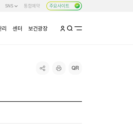
SNS
통합예약
주요사이트
관리
센터
보건광장
사업
구강관리
비만예방관리
건강관리
치매관리
어 사업
감염병 정보
감염병 소식
감염병 알림자료