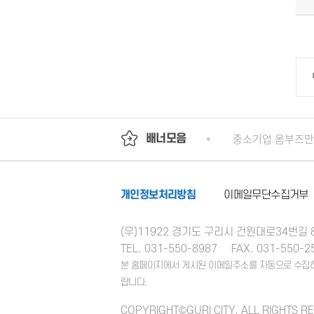
회
정부24
경기도청
행정안전부
중소기업 옴부즈만
배너모음
개인정보처리방침
이메일무단수집거부
(우)11922 경기도 구리시 건원대로34번길
TEL. 031-550-8987
FAX. 031-550-2
본 홈페이지에서 게시된 이메일주소를 자동으로 수집하는
랍니다.
COPYRIGHT©GURI CITY. ALL RIGHTS R