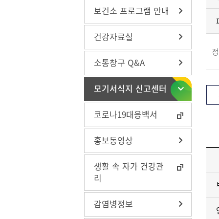
보건소 프로그램 안내
건강자료실
정
구강관리
구강관
소통창구 Q&A
방문건강관리
치매조
금연사
모기서식지 신고센터
장비대
지역사
코로나19대응백서
나를 지
맞춤형 
홍보동영상
스
심뇌혈
온가족 
생활 속 자가 건강관
비스(시
리
감염병정보