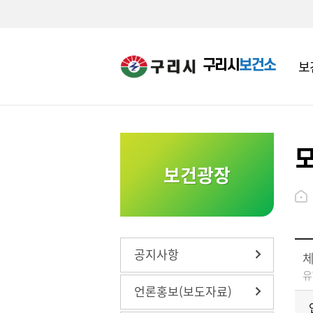
구리시
보건소
보
영유아건강관리
수택건강생활지원센터
영유아
구강관
치매관
보건광장
영유아 의료비 지원
갈매건강생활지원센터
유료 및
흡연예방
기저귀 조제분유 지원사업
코로나1
아동청
내
사업
65세 
뷰박스 무료대여사업
진 예방
감염병예방 올바른 손씻기
공지사항
체
유
언론홍보(보도자료)