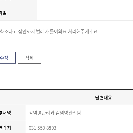
모유수유 클리닉
파일
화조타고 집안까지 벌레가 들어와요 처리해주세ㅔ요
리
암환자 의료비 지원
기검진
희귀난치성 질환자 의료비
지원
업
치매서비스관리사업
수정
삭제
여사업
회건강조사
켜주는 건강특강
건강증진 통합서비
관질환 예방관리
답변내용
스마트 헬스케어서
민건강증진센터)
부서명
감염병관리과 감염병관리팀
연락처
031-550-8803