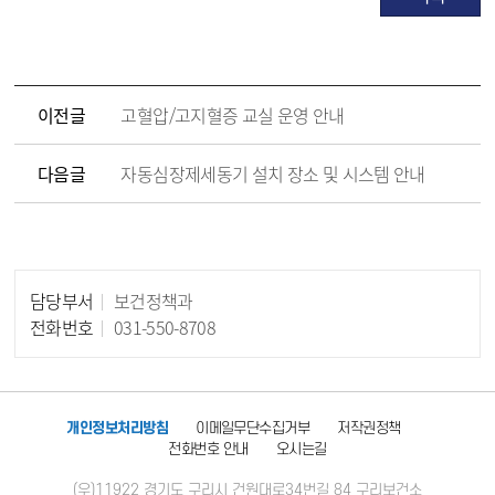
이전글
고혈압/고지혈증 교실 운영 안내
다음글
자동심장제세동기 설치 장소 및 시스템 안내
담당부서
보건정책과
담당자 정보
전화번호
031-550-8708
개인정보처리방침
이메일무단수집거부
저작권정책
전화번호 안내
오시는길
(우)11922 경기도 구리시 건원대로34번길 84 구리보건소