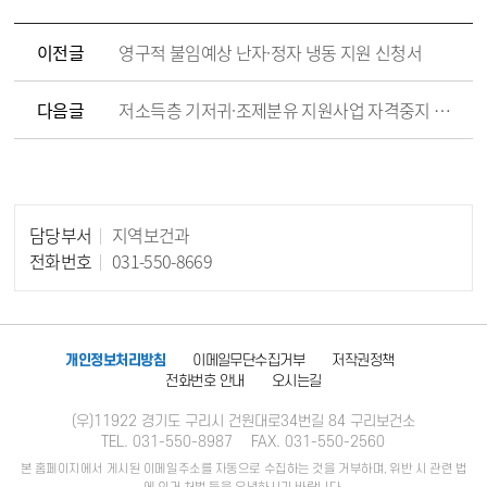
이전글
영구적 불임예상 난자·정자 냉동 지원 신청서
다음글
저소득층 기저귀·조제분유 지원사업 자격중지 통보에 따른 이의신청서
담당부서
지역보건과
담당자 정보
전화번호
031-550-8669
개인정보처리방침
이메일무단수집거부
저작권정책
전화번호 안내
오시는길
(우)11922 경기도 구리시 건원대로34번길 84 구리보건소
TEL. 031-550-8987
FAX. 031-550-2560
본 홈페이지에서 게시된 이메일주소를 자동으로 수집하는 것을 거부하며, 위반 시 관련 법