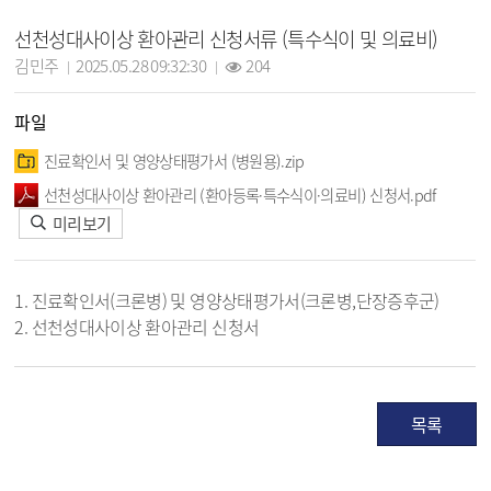
모자보건 상세보기 - 제목, 담당자, 작성일, 조회수, 파일, 내용 정보 제공
선천성대사이상 환아관리 신청서류 (특수식이 및 의료비)
작성자 :
작성일 :
조회 :
김민주
2025.05.28 09:32:30
204
파일
진료확인서 및 영양상태평가서 (병원용).zip
선천성대사이상 환아관리 (환아등록·특수식이·의료비) 신청서.pdf
미리보기
1. 진료확인서(크론병) 및 영양상태평가서(크론병,단장증후군)
2. 선천성대사이상 환아관리 신청서
목록