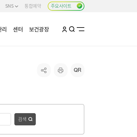
SNS
통합예약
주요사이트
관리
센터
보건광장
사업
구강관리
비만예방관리
건강관리
치매관리
어 사업
감염병 정보
검색
감염병 소식
감염병 알림자료