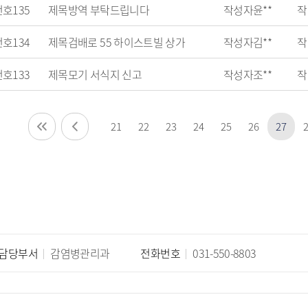
번호
135
제목
방역 부탁드립니다
작성자
윤**
작
번호
134
제목
검배로 55 하이스트빌 상가
작성자
김**
작
번호
133
제목
모기 서식지 신고
작성자
조**
작
21
22
23
24
25
26
27
담당부서
감염병관리과
전화번호
031-550-8803