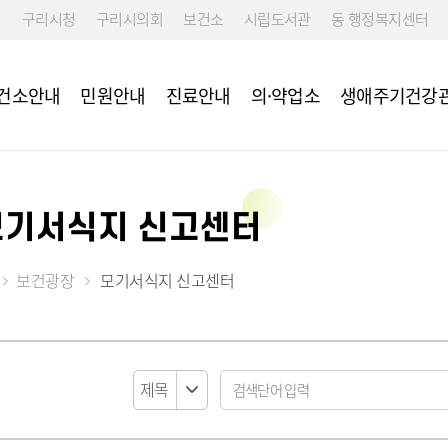
구리시청
구리시의회
보건소
시립도서관
동 행정복지센터
건소안내
민원안내
진료안내
의·약업소
생애주기건강
모기서식지 신고센터
 예방접종
리
리
설치장소
구강관리
보건정책과
국가건강검진 
 성인예방접종
 교육
임산부 등록
건강증진과
신체활동 및 
사업
9 백신 예방접종 안
소년 비만예방관리
임산부 교통비 지원사업
지역보건과
보건광장
모기서식지 신고센터
모바일 헬스케
임신준비·초기 검사 지원
이상 구리시민 대상포
임산부 의료비 지원사업
접종
난임 지원사업
출산 지원사업
영양플러스사업
생애초기 건강관리사업
모유수유 전동유축기 대여