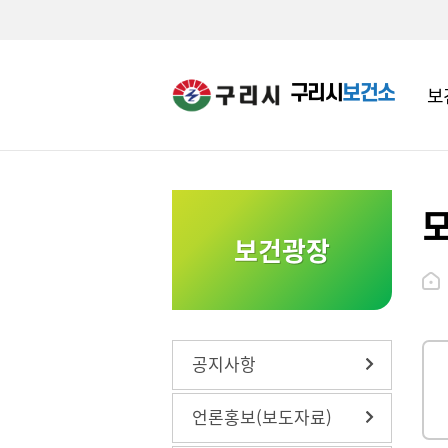
구리시
보건소
보
영유아건강관리
수택건강생활지원센터
영유아
구강관
치매관
보건광장
영유아 의료비 지원
갈매건강생활지원센터
유료 및
흡연예방
기저귀 조제분유 지원사업
코로나1
아동청
내
사업
65세 
뷰박스 무료대여사업
진 예방
감염병예방 올바른 손씻기
공지사항
언론홍보(보도자료)