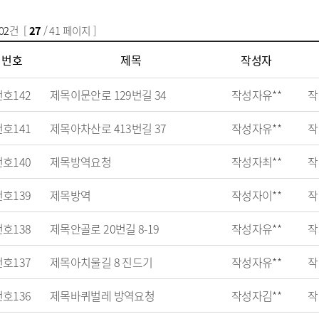
모유수유 클리닉
02
건 [
27
/ 41 페이지 ]
번호
제목
작성자
리
암환자 의료비 지원
번호
142
제목
이문안로 129번길 34
작성자
유**
작
기검진
희귀난치성 질환자 의료비
지원
업
번호
141
제목
아차산로 413번길 37
작성자
유**
작
치매서비스관리사업
여사업
회건강조사
번호
140
제목
방역요청
작성자
최**
작
켜주는 건강특강
건강증진 통합서비
번호
139
제목
방역
작성자
이**
작
관질환 예방관리
번호
138
제목
안골로 20번길 8-19
작성자
유**
작
스마트 헬스케어서
민건강증진센터)
번호
137
제목
아치울길 8 진드기
작성자
유**
작
번호
136
제목
바퀴벌레 방역요청
작성자
김**
작