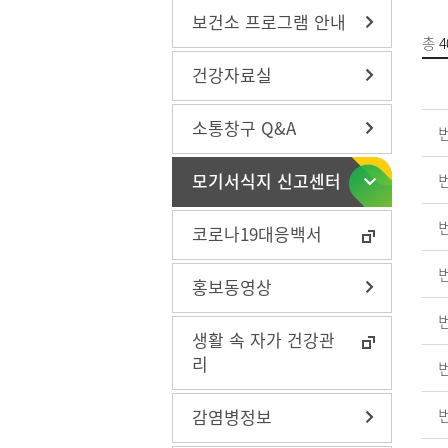
보건소 프로그램 안내
총
4
건강자료실
구강관리
구강관
소통창구 Q&A
방문건강관리
치매조
금연사
모기서식지 신고센터
장비대
지역사
코로나19대응백서
나를 지
맞춤형 
홍보동영상
스
심뇌혈
온가족 
생활 속 자가 건강관
비스(시
리
감염병정보