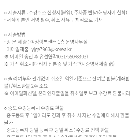
○ 제출서류 : 수강취소 신청서(붙임), 주차증 반납(해당자에 한함)
- 서식에 본인 서명 필수, 취소 사유 구체적으로 기재
○ 제출방법
- 방 문 제 출 : 여성행복센터 1층 운영사무실
- 이메일제출 : yjge7963@korea.kr
※ 이메일 송신 후 유선연락(031-550-8303)
※ 가족 취소시(대리자 신분증 및 가족관계증명서제출 必)
○ 출석 여부와 관계없이 취소일 익일기준으로 잔여분 환불(계좌환
불) /취소환불 2주 소요
※ 이메일회신일, 온라인제출일을 취소일로 보고 수강료 환불처리
○ 중도 수강등록시 수강료 환불
- 중도등록 후 1일이라도 경과 후 취소 시 지난 수업에 대해서 환불
불가
- 중도등록자 당일 등록 후 당일 취소 : 수강료 전액 환불