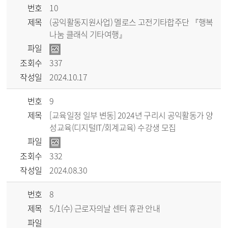
번호
10
제목
(공익활동지원사업) 멜로스 고전기타합주단 『행복
나눔 클래식 기타여행』
파일
조회수
337
작성일
2024.10.17
번호
9
제목
[교육일정 일부 변동] 2024년 구리시 공익활동가 양
성교육(디지털IT/회계교육) 수강생 모집
파일
조회수
332
작성일
2024.08.30
번호
8
제목
5/1(수) 근로자의날 센터 휴관 안내
파일