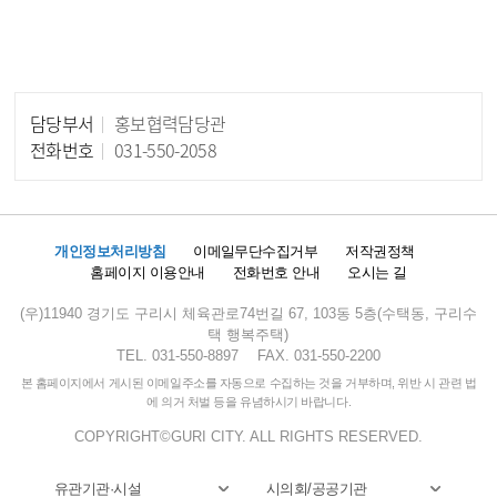
담당부서
홍보협력담당관
담당자 정보
전화번호
031-550-2058
개인정보처리방침
이메일무단수집거부
저작권정책
홈페이지 이용안내
전화번호 안내
오시는 길
(우)11940 경기도 구리시 체육관로74번길 67, 103동 5층(수택동, 구리수
택 행복주택)
TEL. 031-550-8897
FAX. 031-550-2200
본 홈페이지에서 게시된 이메일주소를 자동으로 수집하는 것을 거부하며, 위반 시 관련 법
에 의거 처벌 등을 유념하시기 바랍니다.
COPYRIGHT©GURI CITY. ALL RIGHTS RESERVED.
유관기관·시설
시의회/공공기관