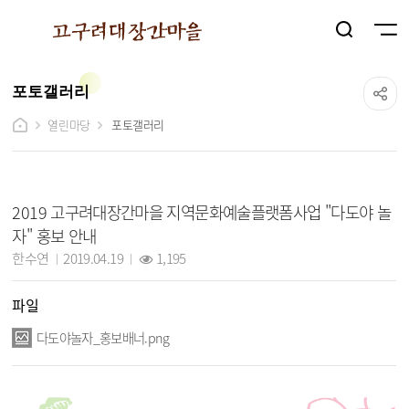
포토갤러리
열린마당
포토갤러리
포토갤러리 상세보기 - 제목, 담당자, 작성일, 조회수, 파일, 내용 정보 제공
2019 고구려대장간마을 지역문화예술플랫폼사업 "다도야 놀
자" 홍보 안내
작성자 :
작성일 :
조회 :
한수연
2019.04.19
1,195
파일
다도야놀자_홍보배너.png