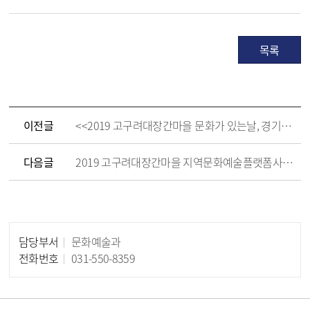
목록
이전글
<<2019 고구려대장간마을 문화가 있는날, 경기도 문화의 날 체험프로그램 안내>>
다음글
2019 고구려대장간마을 지역문화예술플랫폼사업 "동화야 놀자" 홍보 안내
담당부서
문화예술과
담당자 정보
전화번호
031-550-8359