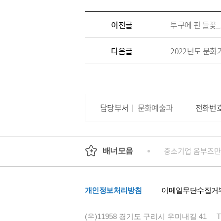
이전글
투구에 핀 들꽃
다음글
2022년도 문화
담당부서
문화예술과
전화번
회
정부24
경기도청
행정안전부
중소기업 옴부즈만
배너모음
개인정보처리방침
이메일무단수집거
(우)11958 경기도 구리시 우미내길 41
T