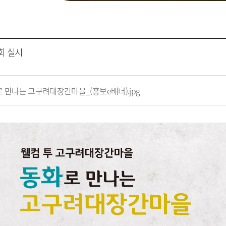
회 실시
 만나는 고구려대장간마을_(홍보e배너).jpg