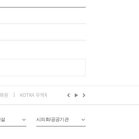
화원
KOTRA 무역투자24
구리시의회
정부24
경기
시설
시의회/공공기관