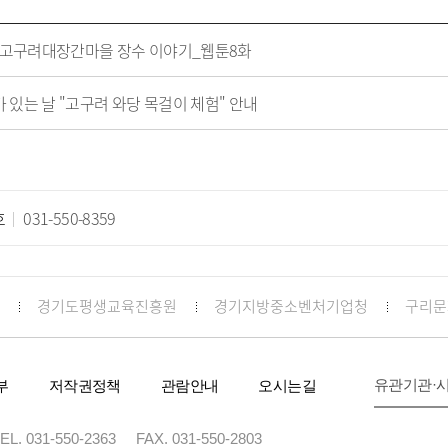
_고구려대장간마을 장수 이야기_웹툰8화
가 있는 날 "고구려 와당 목걸이 체험" 안내
호
031-550-8359
경기도평생교육진흥원
경기지방중소벤처기업청
구리문
유관기관·
부
저작권정책
관람안내
오시는길
EL. 031-550-2363
FAX. 031-550-2803