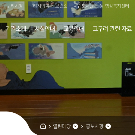
구리시청
구리시의회
보건소
시립도서관
동 행정복지센터
기관소개
시설안내
교육안내
고구려 관련 자료
4보루
유물자료
영상자료
열린마당
홍보사항