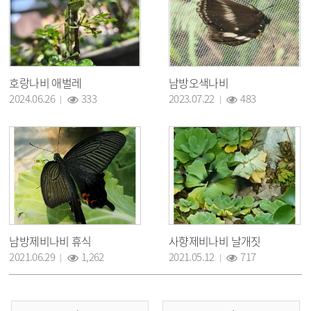
호랑나비 애벌레
남방오색나비
조회 :
조회 :
2024.06.26
333
2023.07.22
483
남방제비나비 휴식
사향제비나비 날개짓
조회 :
조회 :
2021.06.29
1,262
2021.05.12
717