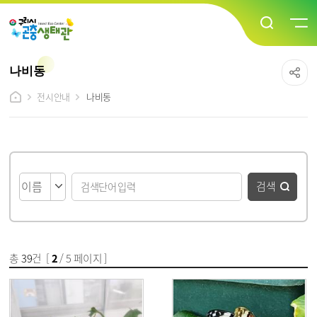
나비동
전시안내
나비동
게시물 검색
검색
총
39
건 [
2
/ 5 페이지 ]