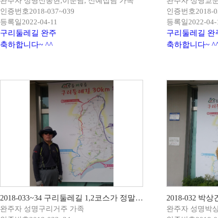
완주자 성명
신동현,이순남, 신예섭님 가족
완주자 성명
교
인증번호
2018-037~039
인증번호
2018-0
등록일
2022-04-11
등록일
2022-04-
구리둘레길 완주
구리둘레길 완
축하합니다~ ^^
축하합니다~ ^
2018-033~34 구리둘레길 1,2코스가 정말 좋았어요!
2018-032 
완주자 성명
구리거주 가족
완주자 성명
박