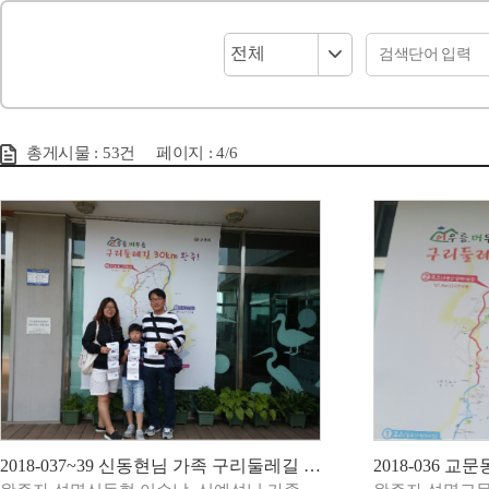
총게시물 :
53
건
페이지 :
4
/6
2018-037~39 신동현님 가족 구리둘레길 완주!