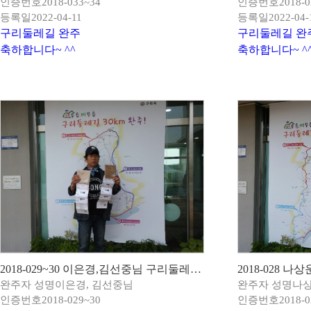
인증번호
2018-033~34
인증번호
2018-0
등록일
2022-04-11
등록일
2022-04-
구리둘레길 완주
구리둘레길 완
축하합니다~ ^^
축하합니다~ ^
2018-029~30 이은경,김선중님 구리둘레길 완주!
2018-028 
완주자 성명
이은경, 김선중님
완주자 성명
나
인증번호
2018-029~30
인증번호
2018-0