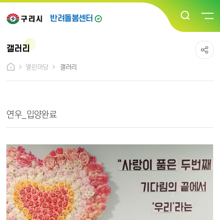
반려돌봄센터
갤러리
열린마당
갤러리
열린마당_갤러리 상세보기 - 제목, 내용, 파일 정보 제공
연우_입양완료