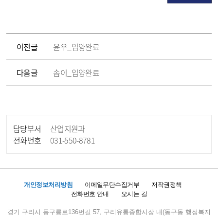
이전글
윤우_입양완료
다음글
솜이_입양완료
담당부서
산업지원과
담당자 정보
전화번호
031-550-8781
개인정보처리방침
이메일무단수집거부
저작권정책
전화번호 안내
오시는 길
경기 구리시 동구릉로136번길 57, 구리유통종합시장 내(동구동 행정복지