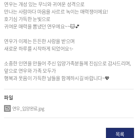
연우는 개성 있는 무늬와 귀여운 성격으로
만나는 사람마다 마음을 사르르 녹이는 매력쟁이에요!
호기심 가득한 눈빛으로
귀여운 매력을 뽐냈던 연우에요~~🐱💕
연우가 이제는 든든한 사랑을 받으며
새로운 하루를 시작하게 되었어요✨
소중한 인연을 만들어 주신 입양가족분들께 진심으로 감사드리며,
앞으로 연우와 가족 모두가
행복과 웃음이 가득한 날들을 함께하시길 바랍니다~💖
파일
연우_입양완료.jpg
목록