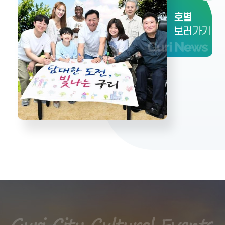
계획 연구용역 ○ 용역기간 : 20
기간 : 2023. 5. 19. ~ 2023. 1
23. 5. ~ 2023. 11. 30. ○ 용역
1. 15. ○ 용역기관 : (주)메이크
호별
기관 : ㈜ 소프트모바일 ○ 과업
앤무브 ○ 과업내용 : 문체부 주
2024-04-12
2024-04-09
내용 : 구리시의 특성이 반영된
관 공모사업 '대한민국 문화도
보러가기
사회적경제의 중장기 계획수립
시' 조성계획 수립
을 통한 체계적 지원·육성을 위
한 연구용역
2023 구리시립 미술관·향토박
물관 건립 타당성조사 및 기본
계획 수립 용역
○ 사 업 명 : 구리시립 미술관·향
토박물관 건립 타당성조사 및
기본계획 수립 용역 ○ 용역기간
: 2023. 1. 26. ~ 2023. 6. 24.
○ 용역기관 : (주)케이아트엔지
2024-04-09
니어링종합건축사사무소 ○ 과
업내용 : 구리시립미술관·향토
박물관 건립을 위한 타당성조사
및 기본계획 수립