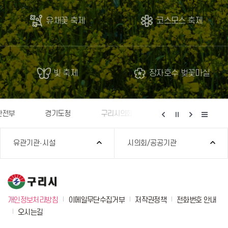
유채꽃 축제
코스모스 축제
빛 축제
장자호수 벚꽃마실
경기도의회 구리상담소
구리문화원
경기공유서비스
유관기관·시설
시의회/공공기관
개인정보처리방침
이메일무단수집거부
저작권정책
전화번호 안내
오시는길