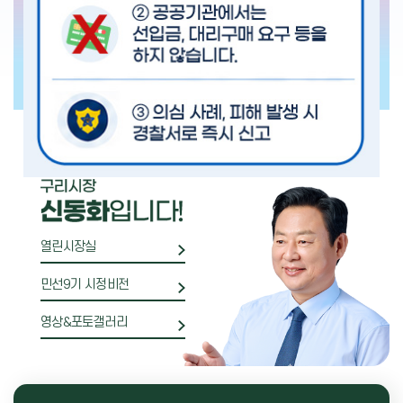
3
/
22
열린시장실
민선9기 시정비전
영상&포토갤러리