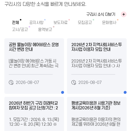
구리시의 다양한 소식을 빠르게 만나보세요.
구리시 소식 더보기
전체
공지사항
보도자료
모집공고
문화행사
고시/공고
용역보고
공원 물놀이장 에어바운스 운영
2026년 2차 지역사회서비스투
시간 변경 안내
자사업 이용자 모집 안내
[물놀이장 에어바운스 가동 시
2026년 2차 지역사회서비스투
간 변경 안내] 최근 계속되는 극
자사업 이용자 모집 안내 ❍ 사
심한 폭염으로 인해 에어바운스
업 명 : 우리아이심리지원서비
장비의 과열 위험이 증가함에
스 등 9개 사업 / 총 285명 ❍
따라, 안전사고 예방을 위하여
신청기간 : 2026.09.01.(화) ~
2026-08-07
2026-08-07
에어바운스 운영 시간을 아래와
09.09.(수) ※ 이용기간 : 202
같이 조정하오니 이용객분들의
6.10.01. ~ 2027.09.30.(12
너른 양해와 협조를 부탁드립니
개월) ❍ 대 상 : 기준중위소득 1
다. - 운영 시간 변경 내용 - ㅇ
20%~170% 이하 가구 등(서
(기존) 45분 운영 / 15분 휴식
2026년 하반기 구리 미래학교
비스 유형별 소득 및 연령기준
평생교육이용권 사용기관 정보
(매 시간) ㅇ (변경) 30분 운영 /
참여자 모집 공고 [신청기간 : 2
상이) ❍ 신청권자 - 사회서비스
게시(2026년 8월 기준)
30분 휴식 (매 시간) ㅇ (대상시
026. 8. 13.(목) 오후 12시 30
이용 발굴대상자 - 발급대상자
설) 갈매중앙공원, 아름마을공
분 ~ 8. 20.(목) 오후 12시 30
의 친족 또는 법정대리인(후견
1. 모집기간 : 2026. 8. 13.(목)
평생교육이용권 이용자의 편의
원, 동구하늘공원, 토평공원 총
분까지]
인) - 담당공무원 직권 신청(반
12:30 ~ 8. 20.(목) 12:30 ※
제고를 위하여 2026년 8월 현
4개소 ㅇ (적용기간) 2026. 8.
드시 보호대상자의 보호 동의
8월 13일(목) 점심시간(오후 1
재 경기도, 서울특별시, 인천광