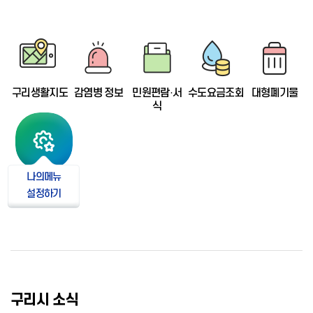
합정
구리생활지도
감염병 정보
민원편람·서
수도요금조회
대형폐기물
식
나의메뉴
설정하기
구리시 소식