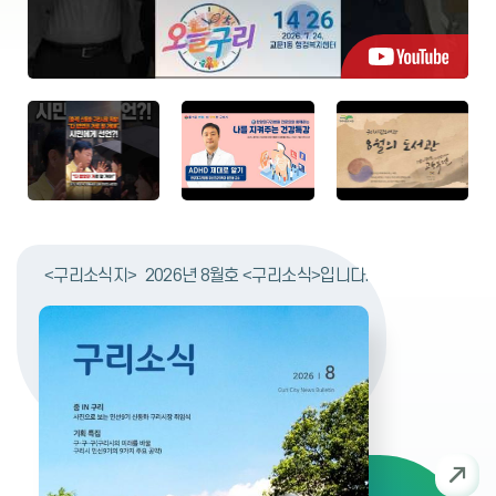
1:00 - 외식 창업 클래스 ‘한식
자책 작가(단, 창작원고 보유자)
문학평론가와 함께 읽으며, 문
2026년 구리시 우수음식점 지
반찬 만들기’ : 8. 13.(목) 18:00
폐기물관리법 위반 과태료 부과
✅문의 031-550-8693 토평
학이 오늘의 삶과 사회를 어떻
정 결과 공고
~21:00 - 외식 창업 클래스 ‘수
처분 통지 공시송달 공고
도서관에서는 디지털 시민성을
게 재현하는지 이해하는 시간을
제 만능소스와 불고기전골’ : 8.
높이고 올바른 디지털 미디어
마련했습니다. 강연 중심의 형
20.(목) 18:00~21:00 - 바디U
문화를 확산하기 위해, 미디어
식에서 벗어나, 작품 낭독과 대
P 라이프 클래스(하체) : 8. 22.
와 디지털 기술을 활용한 융합
화를 통해 생각과 감상을 나누
2026-08-07
2026-08-07
(토) 10:00~13:00 - K-디저트
형 독서교육 프로그램을 운영합
는 소통의 시간입니다. 무더운
플라워 타르트 만들기 : 8. 22.
니다. 관심있는 시민 여러분의
여름밤, 시원한 토평도서관에서
(토) 14:00~17:00 - 청년고용
많은 참여 바랍니다.
오늘의 한국문학과 함께하는 뜻
정책 및 가죽 명함지갑 만들기 :
깊은 시간을 가져보시기 바랍니
공고 제2026-1290호
8. 26.(수) 13:00~17:00 - 모
구리주민편익시설 민간위탁 운
다.
의면접 실습 및 피드백 ‘압박면
영관리 원가계산 용역
접 통과하기’ : 8. 26.(수) 18:00
~21:00 ○ 문의전화 : 청년성장
무단방치 자동차 강제처리(폐
○ 사 업 명 : 구리주민편익시설
프로젝트 운영사무국(☎02-94
차) 직권말소 알림 공시송달 공
민간위탁 원가산정 용역 ○ 용역
0-8512)
<구리소식지>
2026년 8월호 <구리소식>입니다.
고
기간 : 2025. 2. 20. ~ 2025.
6. 19. ○ 용역기관 : (재)한국경
제조사연구원 ○ 과업내용 - 기
2026-08-07
2025-08-04
존 민간위탁 기간 종료(2025.
12. 31.)에 따른 적정한 민간위
탁 운영비 및 소요인력 산정 -
수지분석 및 효율적인 운영방안
구리시 사회적경제 육성지원 5
등
'대한민국 문화도시' 조성계획
개년 기본계획수립 (2024~20
수립 연구용역
28) 연구 용역
○ 사 업 명 : 2023년 구리시 사
○ 사 업 명 : '대한민국 문화도시'
회적경제 육성지원 5개년 기본
조성계획 수립 연구용역 ○ 용역