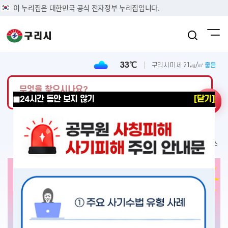
이 누리집은 대한민국 공식 전자정부 누리집입니다.
구리시청 메인 컨텐츠 모음
33℃
구리시
미세 21㎍/㎥
좋음
검색
검색어를 입력하세요
24시간 동안 보지 않기
[닫기]
블로그
유튜브
페이스북
인스타그램
카카오채널
포토뉴스
일자리 뉴스