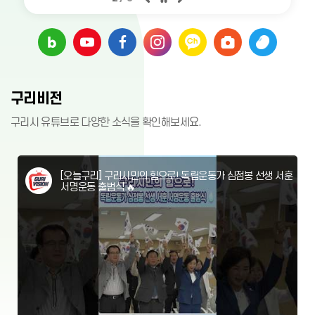
관은 청소년들을 위한 다양한
연스러운 과정으로 받아들이고
794)
간을 가졌다. 신동화 구리시장
=======================
제28회 동구청소년 음악콩쿠르
다. 이를 통해 납세 편의 증진은
2026년 8월 구리시 청년성장
프로그램을 운영하고 있다. 자
현재의 삶을 더욱 의미 있게 살
은 “연명의료 결정 제도는 자신
====================== ○
참가 모집 안내
물론 체납액 징수율을 높이는
프로젝트 참여자 모집
세한 내용은 누리집(https://w
아가도록 돕는 ‘존엄한 삶의 마
의 삶을 스스로 결정할 수 있는
접수기간 : 2026. 8. 12.(수) ~
데에도 도움이 될 것으로 기대
ww.guriyouth.go.kr/youth/6
무리’ 문화 확산에도 기여할 것
존엄한 권리를 보장하는 중요한
8. 27.(목) 18:00 까지 ○ 접수
된다. 신동화 구리시장은 “체납
3), 네이버 밴드(https://band.
제28회 동구청소년 음악콩쿠르
으로 기대한다. 남경미 구리시
구리시에서 청년들의 진로 탐색
제도”라며 “이번 교육이 치매서
방법 : 온라인접수(http://gam
액 징수는 조세 정의를 바로 세
us/band/88937368), 유튜브
참가 모집 안내입니다.
노인상담센터장은 “인생을 기록
과 취업 역량 강화를 위한 「20
포터즈와 가족들이 제도를 올바
aco.recruiter.co.kr) ※ 접수
우고 성실 납세자와의 형평성을
(www.youtube.com/@guriy
하는 것은 지나온 삶을 돌아보
26년 8월 청년성장프로젝트」
르게 이해하고, 지역사회에 생
마감일(2026. 8. 27. 18:00까
지키기 위한 중요한 과제”라며
outh), 인스타그램(https://w
고 앞으로의 삶을 더욱 의미 있
참여자를 모집합니다. 진로상담
명 존중 문화와 자기 결정권의
지) 구리농수산물공사 임원추천
“자진 납부를 독려하는 동시에
ww.instagram.com/guri_yo
게 만들어 가는 소중한 과정”이
부터 체형교정, 공예 체험, 모의
구리비전
가치를 널리 알리는 계기가 되
위원회 ☎ 031-560-5111~2
일시에 납부할 여력이 없는 생
2026-08-04
2026-07-30
uth/) 등에서 확인할 수 있다.
라며 “이번 인생 노트 사업을 통
면접, 외식 창업까지 다양한 프
기를 바란다”라고 말했다. 한편,
계형 저소득 체납자에게는 분할
해 어르신 한 분 한 분의 소중한
로그램이 준비되어 있으니 관심
구리시보건소는 2023년 11월
납부를 유도하고 체납처분을 유
구리시 유튜브로 다양한 소식을 확인해보세요.
삶과 이야기가 기록되고 공유되
있는 청년들의 많은 참여 바랍
사전연명의료의향서 등록기관
예하는 등 시민과 함께하는 세
는 뜻깊은 시간이 됐기를 바란
니다. ○ 모집대상 : 구리시 거주
으로 공식 지정된 이후 등록 인
무 행정에 최선을 다하겠다”라
(신청)토평도서관 2026년 미디
다”라고 말했다. 이어 “앞으로도
또는 생활권 청년(15~39세)
(신청)토평도서관 '한여름 밤의
원을 늘리고 ‘존엄한 삶의 마무
고 말했다.
어 독서교육 프로그램 참가자
어르신들이 자신의 삶을 주체적
※ 미취업 청년 우선 선발 ○ 운
문학 살롱' 참여자 모집
리(웰다잉)’ 문화를 조성하기 위
모집
으로 돌아보고 건강하고 의미
영장소 : 구리시 청년내일센터 4
해 제도 상담·등록 업무와 시민
[오늘구리] 구리시민의 힘으로! 독립운동가 심점봉 선생 서훈
있는 노후를 설계할 수 있도록
층 ※ 구리시 건원대로 67,
교육, 다양한 홍보 사업을 지속
✅신청기간 2026. 8. 5.(수) 0
✅신청기간 2026. 7. 23.(목) 0
서명운동 출범식 🔥
다양한 프로그램과 지원을 지속
한진빌딩 4층 ○ 참 가 비 : 무료
해서 추진하고 있다.
9:00~마감 시 ✅신청방법 시립
9:00~선착순 마감 시 ✅참여대
해서 확대하겠다”라고 밝혔다.
※ 프로그램별 선착순 마감
도서관 홈페이지 로그인▷토평
상 구리시 성인 50명 ✅신청방
한편, 구리시는 앞으로도 구리
및 중복 신청 가능 ○ 신청방법 :
도서관▷신청/참여▷문화행사
법 시립도서관 홈페이지 로그인
시노인상담센터 등 관계 기관과
온라인 신청 - https://link2
신청 ✅참여대상 초등 2~4학년
▷토평도서관▷신청/참여▷문
협력해 어르신들의 정서적 안정
4.kr/Awho7LG ○ 프로그램 일
2026-07-28
2026-07-18
및 성인 ✅운영기간 2026. 9. ~
화행사신청 ✅운영일시 2026.
과 삶의 질 향상을 위한 다양한
정 - 1:1 진로상담 : 상시 접수 -
11. ✅운영기간 토평도서관 3층
8. 4.~8. 25. 매주(화) 19:00~
사업을 추진하고, 어르신들이
바디UP 라이프 클래스(상체) :
문화교실1 ✅운영강좌 [초등]
20:30(90분) 총 4회 ✅운영장
자신의 삶을 존중하며 행복한
8. 8.(토) 10:00~13:00 - 천연
미디어교육 평생교실: 출발! 미
소 토평도서관 3층 다목적홀 ✅
노후를 보낼 수 있는 환경을 조
비누 만들기 : 8. 8.(토) 14:00~
디어 탐험대 [성인] AI 북시네마
공고 제2026-1284호
문의 031-550-8693 토평도
공고 제2026-1289호
성할 계획이다.
17:00 - 외식 창업 클래스 ‘한식
톡 만들기 [성인] 생성형 AI 활용
서관에서는 김애란, 김초엽, 성
전채요리’ : 8. 6.(목) 18:00~2
시화집 만들기 [성인] 도전! 전
해나, 한강 작가의 작품을 허희